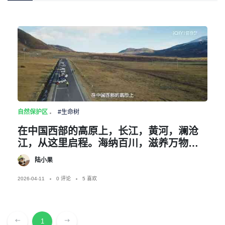
自然保护区
#生命树
在中国西部的高原上，长江，黄河，澜沧
江，从这里启程。海纳百川，滋养万物。
这里有着全世界海拔最高，中国面积最
陆小果
大，野生动植物资源最丰富的国家公园。
是野生动物的天堂，也是地球不可替代的
2026-04-11
0 评论
5 喜欢
生态屏障。在这里，人与自然，和谐共
处。人们像保护眼睛一样，保护着三江源
头，中华水塔。像对待生命一样，对待生
1