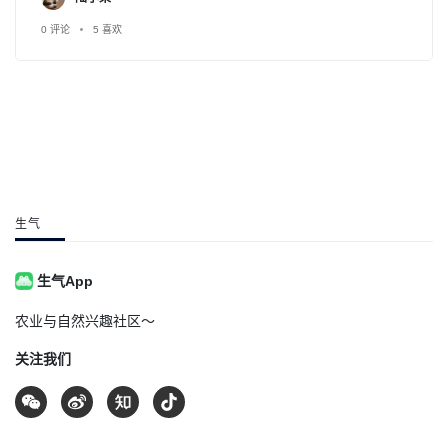
谐共处。人们像保护眼睛一样，保护着三江源头，中华水
塔。像对待生命一样，对待生态环境，共同谱写了一曲，壮
0 评论
5 喜欢
烈的生命赞歌。这是一片英雄们用生命守护的土地。是我永
远的家乡。
生气
生气App
农业与自然兴趣社区～
关注我们