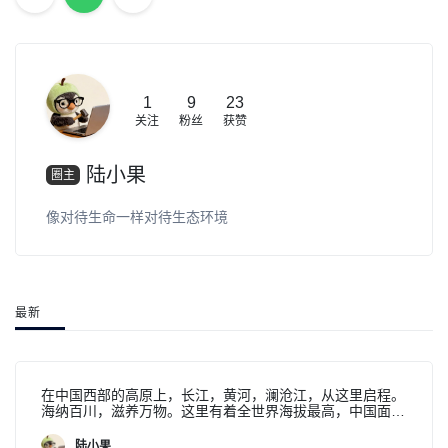
态环境，共同谱写了一曲，壮烈的生命赞
歌。这是一片英雄们用生命守护的土地。
是我永远的家乡。
1
9
23
关注
粉丝
获赞
陆小果
圈主
像对待生命一样对待生态环境
最新
在中国西部的高原上，长江，黄河，澜沧江，从这里启程。
海纳百川，滋养万物。这里有着全世界海拔最高，中国面积
最大，野生动植物资源最丰富的国家公园。是野生动物的天
堂，也是地球不可替代的生态屏障。在这里，人与自然，和
陆小果