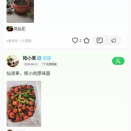
凤仙花
·
2
0条评论
2人围观
陆小果
2026-06-11
7个月
摩羯座
仙进奉，核小肉厚味甜