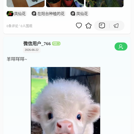
凤仙花
在阳台种植的花
凤仙花
·
0条评论
0人围观
微信用户_766
2026-06-22
羊咩咩咩~