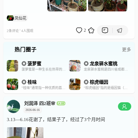
凤仙花
·
2
2条评论
4人围观
热门圈子
更多
◎ 菠萝蜜
◎ 龙泉驿水蜜桃
菠萝蜜是一种生长在热带的常绿乔木及其果实。它的果实属于聚合果，由许多小果组成，味道甜美，营养丰富。
龙泉驿水蜜桃是四川省成都市龙泉驿区的特产，中国国家地理标志产品，被誉为“天下第一桃”。
◎ 桂味
◎ 棕虎缅因
“桂味”通常指一种优质的荔枝品种（Litchi chinensis），原产于中国广东，以独特的桂花香气和清甜口感著称。其果实中等大小，果皮呈浅红色带刺，核小肉厚，是荔枝中的上品，主产于广东、广西等地，6-7月成熟。
“棕虎缅因”指的是缅因猫（Maine Coon）中的棕色虎斑（Brown Tabby）色型，是缅因猫中最经典、最常见的花纹之一。
刘润泽 四2班🌸
2026-06-16
3.13—6.16花谢了，结果子了，经过了3个月时间