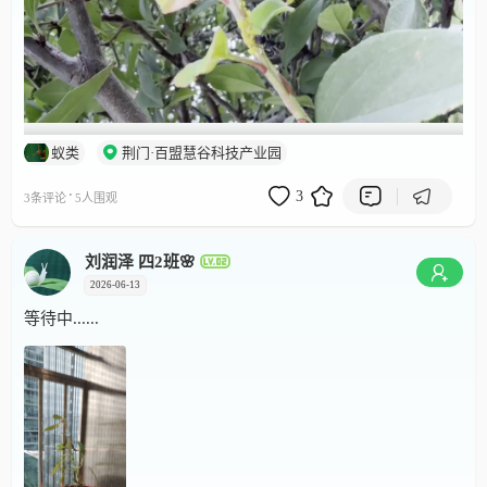
蚁类
荆门·百盟慧谷科技产业园
00:00 / 00:18
·
3
3条评论
5人围观
刘润泽 四2班🌸
2026-06-13
等待中......