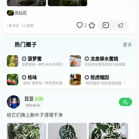
凤仙花
·
2
2条评论
3人围观
热门圈子
更多
◎ 菠萝蜜
◎ 龙泉驿水蜜桃
菠萝蜜是一种生长在热带的常绿乔木及其果实。它的果实属于聚合果，由许多小果组成，味道甜美，营养丰富。
龙泉驿水蜜桃是四川省成都市龙泉驿区的特产，中国国家地理标志产品，被誉为“天下第一桃”。
◎ 桂味
◎ 棕虎缅因
“桂味”通常指一种优质的荔枝品种（Litchi chinensis），原产于中国广东，以独特的桂花香气和清甜口感著称。其果实中等大小，果皮呈浅红色带刺，核小肉厚，是荔枝中的上品，主产于广东、广西等地，6-7月成熟。
“棕虎缅因”指的是缅因猫（Maine Coon）中的棕色虎斑（Brown Tabby）色型，是缅因猫中最经典、最常见的花纹之一。
豆豆
2026-05-25
给它们换上新叶子清理干净