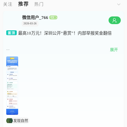
推荐
关注
热门
微信用户_766
2026-03-26
最高10万元！深圳公开“悬赏”！内部举报奖金翻倍
...
随手举报生态环境违法行为，不仅能为守护深圳蓝天碧水出
展开
力，还能获得最高10万元的年度奖励。近日，深圳市生态环
境局出台《深圳市生态环境违法行为举报奖励办法》（以下
简称《办法》），明确了11类纳入举报奖励范围的生态
发现自然