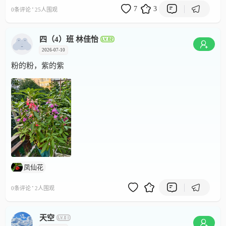
·
7
3
0条评论
25人围观
四（4）班 林佳怡
2026-07-10
粉的粉，紫的紫
凤仙花
·
0条评论
2人围观
天空