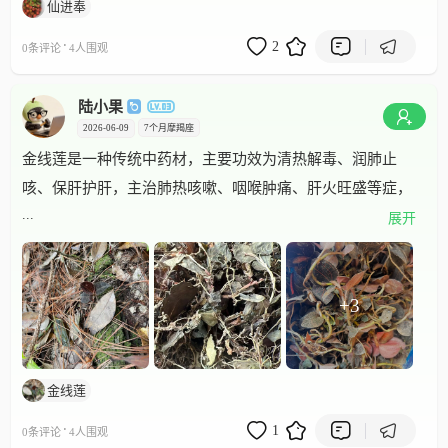
仙进奉
·
2
0条评论
4人围观
陆小果
2026-06-09
7个月
摩羯座
金线莲是一种传统中药材，主要功效为清热解毒、润肺止
咳、保肝护肝，主治肺热咳嗽、咽喉肿痛、肝火旺盛等症，
...
现代研究还发现其具有调节免疫、辅助降血压和血糖的作
展开
用。
+3
金线莲
·
1
0条评论
4人围观