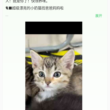
人！就是你了！快领养咪。
🐈‍⬛超级漂亮的小奶猫找爸爸妈妈啦
...
展开
小白（中长毛妹妹）小黑（弟弟）小彩（妹妹），刚满2月，
能吃爱玩随便盘，会用猫砂。
领养要求国际惯例（科学喂养，封窗，有病就医等），坐标
深圳宝安