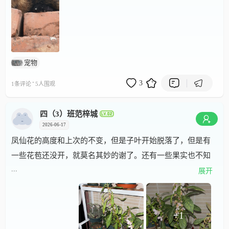
宠物
·
3
1条评论
5人围观
四（3）班范梓城
2026-06-17
凤仙花的高度和上次的不变，但是子叶开始脱落了，但是有
一些花苞还没开，就莫名其妙的谢了。还有一些果实也不知
...
道去哪里了。大多数都授粉成功了，只有几朵没有授粉成
展开
功。
+1