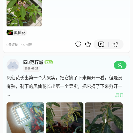
凤仙花
·
0条评论
2人围观
四3范梓城
2026-06-25
凤仙花长出第一个大果实，把它摘了下来剪开一看，但是没
有熟，剩下的凤仙花长出第一个果实，把它摘了下来剪开一
...
看，但是没有熟，剩下的有一个已经跟他差不多了，我打算
展开
等几天之后再收。三棵的子叶已经彻底脱落，在子叶处长出
了新的侧枝。剩下的大致和上次不变。
+1