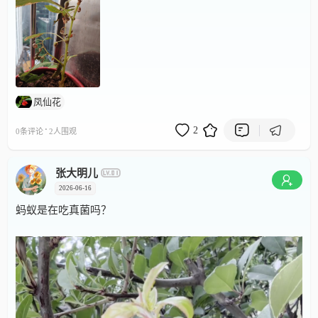
凤仙花
·
2
0条评论
2人围观
张大明儿
2026-06-16
蚂蚁是在吃真菌吗？