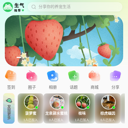
生气
分享你的养宠生活
推荐
关注
推荐
附近
签到
圈子
相册
话题
商城
分享
发现更多
菠萝蜜
龙泉驿水蜜桃
桂味
棕虎缅因
1人已加入
0人已加入
1人已加入
0人已加入