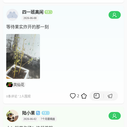
四一班高闲
2026-06-08
等待果实炸开的那一刻
凤仙花
·
2
0条评论
2人围观
陆小果
2026-06-02
7个月
摩羯座