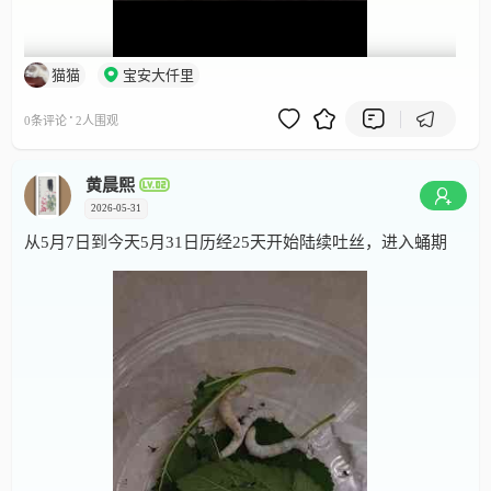
猫猫
宝安大仟里
00:00 / 00:40
·
0条评论
2人围观
黄晨熙
2026-05-31
从5月7日到今天5月31日历经25天开始陆续吐丝，进入蛹期