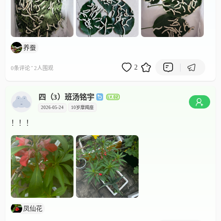
养蚕
·
2
0条评论
2人围观
四（3）班汤铭宇
2026-05-24
10岁
摩羯座
！！！
凤仙花